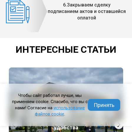
6.Закрываем сделку
подписанием актов и оставшейся
оплатой
ИНТЕРЕСНЫЕ СТАТЬИ
Чтобы сайт работал лучше, мы
применяем cookie. Спасибо, что вы с
Принять
нами! Согласие на
использование
Как организовать место для курения
файлов cookie
.
по требованиям безопасности и
удобства